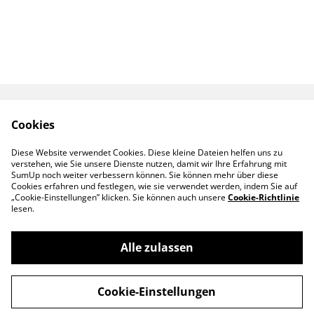
Kontakt
AGB
Cookies
Versand
Datenschutz
Diese Website verwendet Cookies. Diese kleine Dateien helfen uns zu
verstehen, wie Sie unsere Dienste nutzen, damit wir Ihre Erfahrung mit
Zahlung
Cookie Richtlinien
SumUp noch weiter verbessern können. Sie können mehr über diese
Cookies erfahren und festlegen, wie sie verwendet werden, indem Sie auf
„Cookie-Einstellungen” klicken. Sie können auch unsere
Cookie-Richtlinie
lesen.
Alle zulassen
©
2026
Pirbee å pur – Honey-Factory
Cookie-Einstellungen
powered by