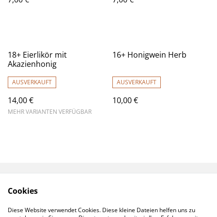
18+ Eierlikör mit
16+ Honigwein Herb
Akazienhonig
AUSVERKAUFT
AUSVERKAUFT
14,00 €
10,00 €
MEHR VARIANTEN VERFÜGBAR
Kontakt
AGB
Cookies
Versand
Datenschutz
Diese Website verwendet Cookies. Diese kleine Dateien helfen uns zu