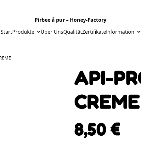
Pirbee å pur – Honey-Factory
Start
Produkte
Über Uns
Qualität
Zertifikate
Information
CREME
API-PR
CREME
8,50 €